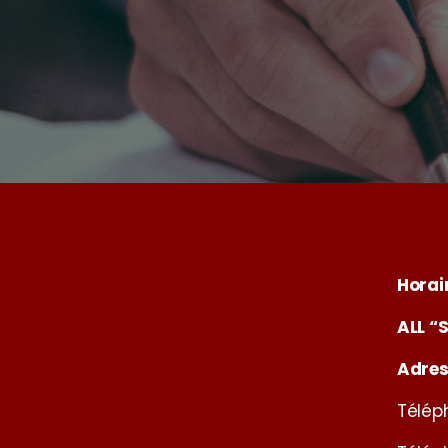
Horai
ALL “
Adres
Télép