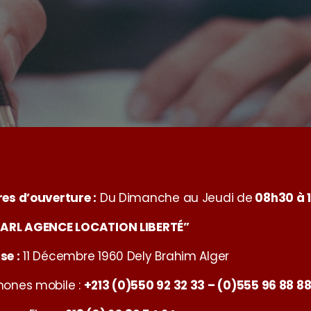
res d’ouverture :
Du Dimanche au Jeudi de
08h30 à 
SARL AGENCE LOCATION LIBERTÉ”
se :
11 Décembre 1960 Dely Brahim Alger
hones mobile :
+213 (0)550 92 32 33
– (0)555 96 88 8